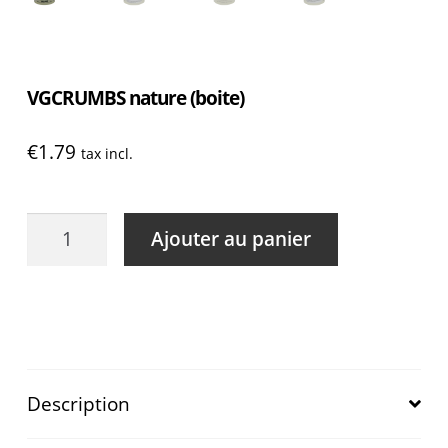
VGCRUMBS nature (boite)
€
1.79
tax incl.
quantité
Ajouter au panier
de
VGCRUMBS
nature
(boite)
Description