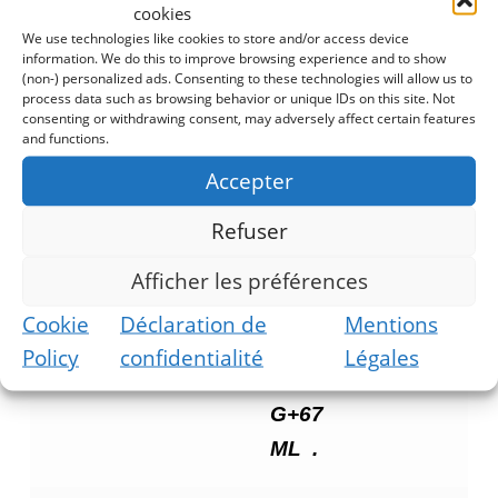
secondes à max ou cuire dans une
cookies
poêle sur feu doux. (
facultatif
–
We use technologies like cookies to store and/or access device
information. We do this to improve browsing experience and to show
mélanger dedans de l’huile et/ou du
(non-) personalized ads. Consenting to these technologies will allow us to
process data such as browsing behavior or unique IDs on this site. Not
VGSPICE
et poursuivre la cuisson 30
consenting or withdrawing consent, may adversely affect certain features
and functions.
secondes ou plus).
Accepter
Refuser
informations
100
100
Afficher les préférences
nutritionnelles
G
G
(1:2)
Cookie
Déclaration de
Mentions
MIX
Policy
confidentialité
Légales
33
G+
67
ML
.