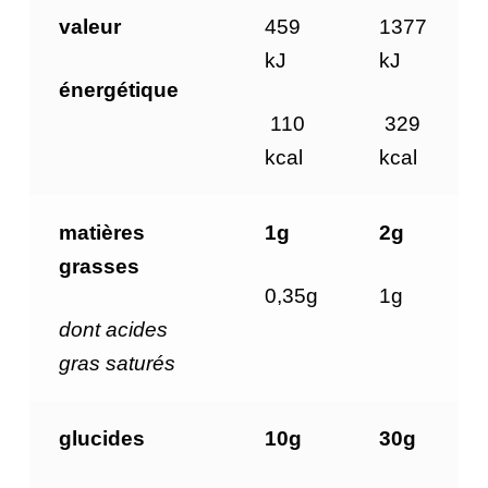
valeur
459
1377
kJ
kJ
énergétique
110
329
kcal
kcal
matières
1g
2g
grasses
0,35g
1g
dont acides
gras saturés
glucides
10g
30g