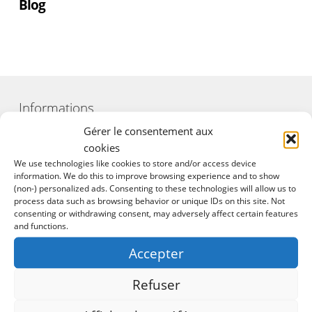
Blog
Informations
Gérer le consentement aux
cookies
Mentions Légales
We use technologies like cookies to store and/or access device
information. We do this to improve browsing experience and to show
Conditions Générales d’Utilisation
(non-) personalized ads. Consenting to these technologies will allow us to
process data such as browsing behavior or unique IDs on this site. Not
consenting or withdrawing consent, may adversely affect certain features
Politique de Confidentialité
and functions.
Politique de Cookies
Accepter
Facebook
Refuser
Instagram